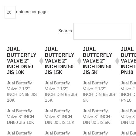
entries per page
Search:
JUAL
JUAL
JUAL
JUAL
BUTTERFLY
BUTTERFLY
BUTTERFLY
BUTT
VALVE 2″
VALVE 2″
VALVE 2″
VALVE
INCH DN50
INCH DIN 50
INCH DIN 50
INCH 
JIS 10K
JIS 15K
JIS 5K
PN10
Jual Butterfly
Jual Butterfly
Jual Butterfly
Jual But
Valve 2 1/2″
Valve 2 1/2″
Valve 2 1/2″
Valve 2 
INCH DN65 JIS
INCH DIN 65 JIS
INCH DIN 65 JIS
INCH D
10K
15K
5K
PN10
Jual Butterfly
Jual Butterfly
Jual Butterfly
Jual But
Valve 3″ INCH
Valve 3″ INCH
Valve 3″ INCH
Valve 3
DN80 JIS 10K
DIN 80 JIS 15K
DIN 80 JIS 5K
DIN 80
Jual Butterfly
Jual Butterfly
Jual Butterfly
Jual But