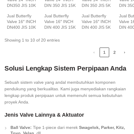
DN350 JIS 10K
DIN 350 JIS 15K
DIN 350 JIS 5K
DIN 35
Jual Butterfly
Jual Butterfly
Jual Butterfly
Jual But
Valve 16″ INCH
Valve 16″ INCH
Valve 16″ INCH
Valve 1
DN400 JIS 10K
DIN 400 JIS 15K
DIN 400 JIS 5K
DIN 40
Showing 1 to 10 of 20 entries
‹
1
2
›
Solusi Lengkap Sistem Perpipaan Anda
Sebuah sistem valve yang andal membutuhkan komponen
pendukung yang berkualitas. Kami juga menyediakan rangkaian
lengkap produk perpipaan untuk memenuhi semua kebutuhan
proyek Anda.
Jenis Valve Lainnya & Aktuator
Ball Valve:
Tipe 1-piece dari merek
Swagelok, Parker, Kitz,
Toyo, Velan,
dll.