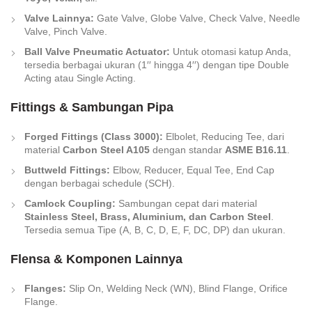
Valve Lainnya:
Gate Valve, Globe Valve, Check Valve, Needle
Valve, Pinch Valve.
Ball Valve Pneumatic Actuator:
Untuk otomasi katup Anda,
tersedia berbagai ukuran (
1
′′
hingga
4
′′
) dengan tipe
Double
Acting
atau
Single Acting
.
Fittings & Sambungan Pipa
Forged Fittings (Class 3000):
Elbolet, Reducing Tee, dari
material
Carbon Steel A105
dengan standar
ASME B16.11
.
Buttweld Fittings:
Elbow, Reducer, Equal Tee, End Cap
dengan berbagai schedule (SCH).
Camlock Coupling:
Sambungan cepat dari material
Stainless Steel, Brass, Aluminium, dan Carbon Steel
.
Tersedia semua Tipe (A, B, C, D, E, F, DC, DP) dan ukuran.
Flensa & Komponen Lainnya
Flanges:
Slip On, Welding Neck (WN), Blind Flange, Orifice
Flange.