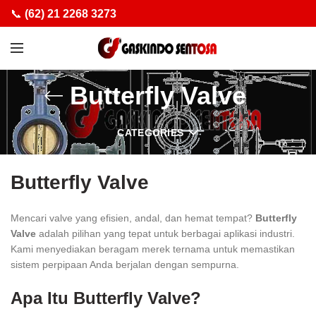
📞
(62) 21 2268 3273
Butterfly Valve
CATEGORIES
Butterfly Valve
Mencari valve yang efisien, andal, dan hemat tempat?
Butterfly
Valve
adalah pilihan yang tepat untuk berbagai aplikasi industri.
Kami menyediakan beragam merek ternama untuk memastikan
sistem perpipaan Anda berjalan dengan sempurna.
Apa Itu Butterfly Valve?