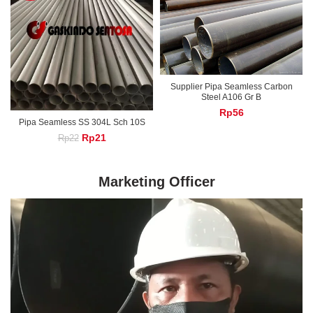
Rp23.
Rp22.
Supplier Pipa Seamless Carbon
Steel A106 Gr B
Rp
56
Pipa Seamless SS 304L Sch 10S
Original
Current
Rp
21
Rp
22
price
price
was:
is:
Rp22.
Rp21.
Marketing Officer