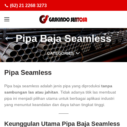
📞
(62) 21 2268 3273
Pipa Baja Seamless
CATEGORIES
Pipa Seamless
Pipa baja seamless adalah jenis pipa yang diproduksi
tanpa
sambungan las atau jahitan
. Tidak adanya titik las membuat
pipa ini menjadi pilihan utama untuk berbagai aplikasi industri
yang menuntut keandalan dan daya tahan tingkat tinggi.
Keunggulan Utama Pipa Baja Seamless