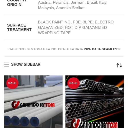
COUNTRY
Austria. Perancis, Jerman, Brazil, Italy,
ORIGIN
Malaysia, Amerika Serikat.
BLACK PAINTING, FBE, 3LPE, ELECTRO
SURFACE
GALVANIZED. HOT DIP GALVANIZED
TREATMENT
WRAPPING TAPE
GASKINDO SENTOSA
PIPA INDUSTRI
PIPA BAJA
PIPA BAJA SEAMLESS
SHOW SIDEBAR
SALE
SALE