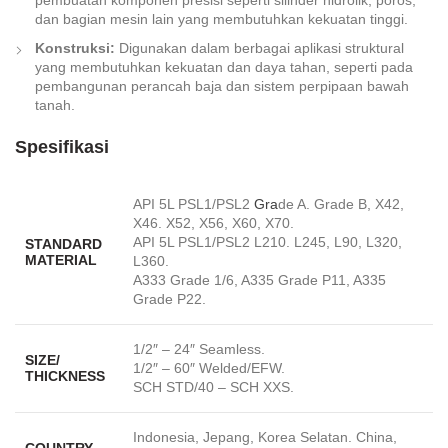
pembuatan komponen presisi seperti silinder hidrolik, poros,
dan bagian mesin lain yang membutuhkan kekuatan tinggi.
Konstruksi:
Digunakan dalam berbagai aplikasi struktural
yang membutuhkan kekuatan dan daya tahan, seperti pada
pembangunan perancah baja dan sistem perpipaan bawah
tanah.
Spesifikasi
API 5L PSL1/PSL2
Gra
de A. Grade B, X42,
X46. X52, X56, X60, X70.
API 5L PSL1/PSL2 L210. L245, L90, L320,
STANDARD
MATERIAL
L360.
A333 Grade 1/6, A335 Grade P11, A335
Grade P22.
1/2″ – 24″ Seamless.
SIZE/
1/2″ – 60″ Welded/EFW.
THICKNESS
SCH STD/40 – SCH XXS.
Indonesia, Jepang, Korea Selatan. China,