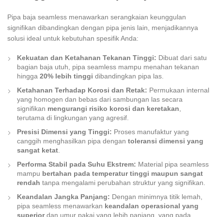
Pipa baja seamless menawarkan serangkaian keunggulan
signifikan dibandingkan dengan pipa jenis lain, menjadikannya
solusi ideal untuk kebutuhan spesifik Anda:
Kekuatan dan Ketahanan Tekanan Tinggi:
Dibuat dari satu
bagian baja utuh, pipa seamless mampu menahan tekanan
hingga
20% lebih tinggi
dibandingkan pipa las.
Ketahanan Terhadap Korosi dan Retak:
Permukaan internal
yang homogen dan bebas dari sambungan las secara
signifikan
mengurangi risiko korosi dan keretakan
,
terutama di lingkungan yang agresif.
Presisi Dimensi yang Tinggi:
Proses manufaktur yang
canggih menghasilkan pipa dengan
toleransi dimensi yang
sangat ketat
.
Performa Stabil pada Suhu Ekstrem:
Material pipa seamless
mampu
bertahan pada temperatur tinggi maupun sangat
rendah
tanpa mengalami perubahan struktur yang signifikan.
Keandalan Jangka Panjang:
Dengan minimnya titik lemah,
pipa seamless menawarkan
keandalan operasional yang
superior
dan umur pakai yang lebih panjang, yang pada