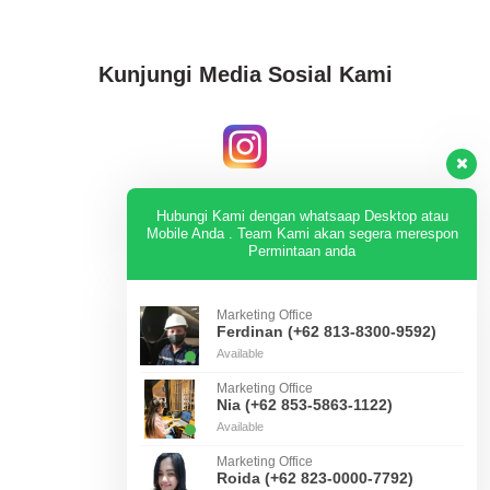
Kunjungi Media Sosial Kami
Instagram
Hubungi Kami dengan whatsaap Desktop atau
Mobile Anda . Team Kami akan segera merespon
Permintaan anda
KUNJUNGI
Marketing Office
Ferdinan (+62 813-8300-9592)
Available
Tiktok
Marketing Office
Nia (+62 853-5863-1122)
Available
KUNJUNGI
Marketing Office
Roida (+62 823-0000-7792)