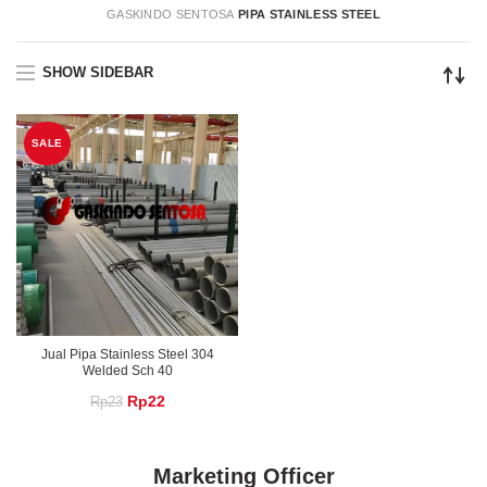
GASKINDO SENTOSA
PIPA STAINLESS STEEL
SHOW SIDEBAR
SALE
Jual Pipa Stainless Steel 304
Welded Sch 40
Original
Current
Rp
22
Rp
23
price
price
was:
is:
Marketing Officer