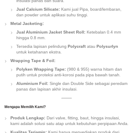
insulasi panas dan suara.
Jual Calcium Silicate:
Kami jual Pipa, board/lembaran,
dan powder untuk aplikasi suhu tinggi.
Metal Jacketing:
Jual Aluminium Jacket Sheet Roll:
Ketebalan 0.4 mm
hingga 0.8 mm.
Tersedia lapisan pelindung
Polycraft
atau
Polysurlyn
untuk ketahanan ekstra.
Wrapping Tape & Foil:
Polyken Wrapping Tape:
(980 & 955) warna hitam dan
putih untuk proteksi anti-korosi pada pipa bawah tanah.
Aluminium Foil:
Single dan Double Side sebagai peredam
panas dan lapisan akhir insulasi.
Mengapa Memilih Kami?
Produk Lengkap:
Dari valve, fitting, baut, hingga insulasi,
kami adalah solusi satu atap untuk kebutuhan perpipaan Anda.
Kualitas Terjamin:
Kami hanya menyediakan produk dari