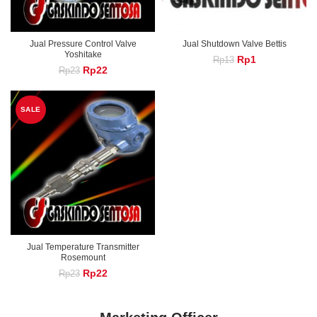
Jual Pressure Control Valve
Jual Shutdown Valve Bettis
Yoshitake
Original
Current
Rp
1
Rp
13
Original
Current
Rp
22
Rp
23
price
price
price
price
was:
is:
was:
is:
Rp13.
Rp1.
Rp23.
Rp22.
SALE
Jual Temperature Transmitter
Rosemount
Original
Current
Rp
22
Rp
23
price
price
was:
is:
Rp23.
Rp22.