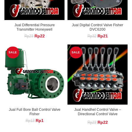
Jual Differential Pressure
Jual Digital Control Valve Fisher
Transmitter Honeywell
DVC6200
Original
Current
Original
Current
Rp
22
Rp
21
Rp
23
Rp
32
price
price
price
price
was:
is:
was:
is:
Rp23.
Rp22.
Rp32.
Rp21.
SALE
SALE
Jual Full Bore Ball Control Valve
Jual Handhel Control Valve –
Fisher
Directional Control Valve
Original
Current
Rp
1
Rp
13
Original
Current
Rp
22
Rp
23
price
price
was:
is:
price
price