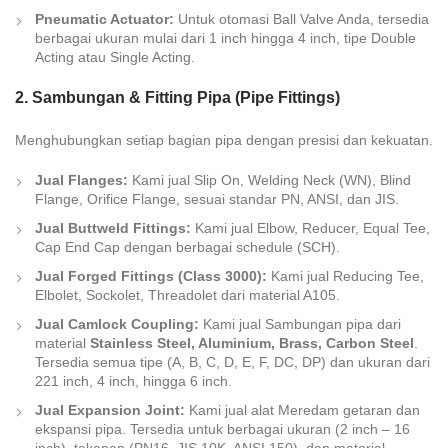
Pneumatic Actuator:
Untuk otomasi Ball Valve Anda, tersedia
berbagai ukuran mulai dari 1 inch hingga 4 inch, tipe
Double
Acting
atau
Single Acting
.
2. Sambungan & Fitting Pipa (Pipe Fittings)
Menghubungkan setiap bagian pipa dengan presisi dan kekuatan.
Jual Flanges:
Kami jual Slip On, Welding Neck (WN), Blind
Flange, Orifice Flange, sesuai standar PN, ANSI, dan JIS.
Jual Buttweld Fittings:
Kami jual Elbow, Reducer, Equal Tee,
Cap End Cap dengan berbagai schedule (SCH).
Jual Forged Fittings (Class 3000):
Kami jual Reducing Tee,
Elbolet, Sockolet, Threadolet dari material A105.
Jual Camlock Coupling:
Kami jual Sambungan pipa dari
material
Stainless Steel, Aluminium, Brass, Carbon Steel
.
Tersedia semua tipe (A, B, C, D, E, F, DC, DP) dan ukuran dari
2
2
1
inch, 4 inch, hingga 6 inch.
Jual Expansion Joint:
Kami jual alat Meredam getaran dan
ekspansi pipa. Tersedia untuk berbagai ukuran (2 inch – 16