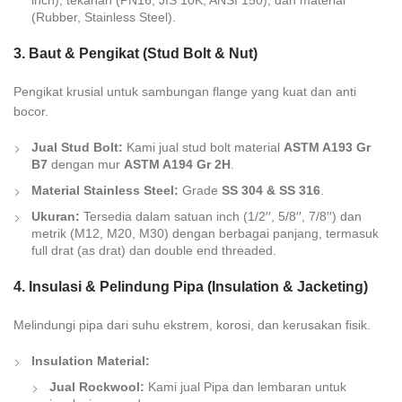
inch), tekanan (PN16, JIS 10K, ANSI 150), dan material
(Rubber, Stainless Steel).
3. Baut & Pengikat (Stud Bolt & Nut)
Pengikat krusial untuk sambungan flange yang kuat dan anti
bocor.
Jual Stud Bolt:
Kami jual stud bolt material
ASTM A193 Gr
B7
dengan mur
ASTM A194 Gr 2H
.
Material Stainless Steel:
Grade
SS 304 & SS 316
.
Ukuran:
Tersedia dalam satuan inch (
1/
2
′′
,
5/
8
′′
,
7/
8
′′
) dan
metrik (M12, M20, M30) dengan berbagai panjang, termasuk
full drat
(as drat) dan
double end threaded
.
4. Insulasi & Pelindung Pipa (Insulation & Jacketing)
Melindungi pipa dari suhu ekstrem, korosi, dan kerusakan fisik.
Insulation Material:
Jual Rockwool:
Kami jual Pipa dan lembaran untuk