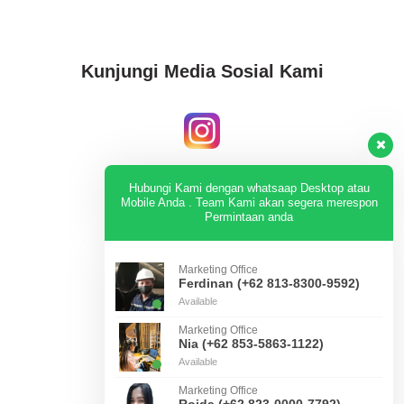
Kunjungi Media Sosial Kami
Instagram
Hubungi Kami dengan whatsaap Desktop atau
Mobile Anda . Team Kami akan segera merespon
Permintaan anda
KUNJUNGI
Marketing Office
Ferdinan (+62 813-8300-9592)
Available
Tiktok
Marketing Office
Nia (+62 853-5863-1122)
Available
KUNJUNGI
Marketing Office