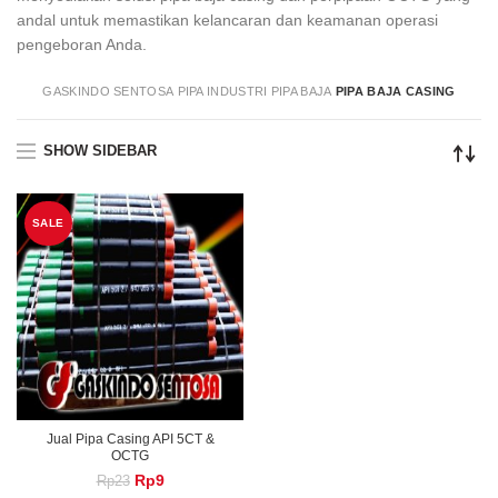
andal untuk memastikan kelancaran dan keamanan operasi
pengeboran Anda.
GASKINDO SENTOSA
PIPA INDUSTRI
PIPA BAJA
PIPA BAJA CASING
SHOW SIDEBAR
SALE
Jual Pipa Casing API 5CT &
OCTG
Original
Current
Rp
9
Rp
23