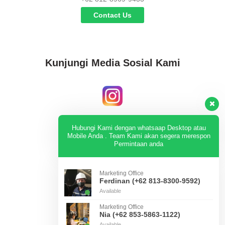
Contact Us
Kunjungi Media Sosial Kami
Instagram
Hubungi Kami dengan whatsaap Desktop atau
Mobile Anda . Team Kami akan segera merespon
Permintaan anda
KUNJUNGI
Marketing Office
Ferdinan (+62 813-8300-9592)
Available
Tiktok
Marketing Office
Nia (+62 853-5863-1122)
Available