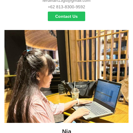
ferdinan13gs@gmail.com
+62 813-8300-9592
Contact Us
Nia