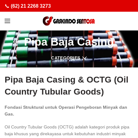
📞
(62) 21 2268 3273
Pipa Baja Casing
CATEGORIES
Pipa Baja Casing & OCTG (Oil
Country Tubular Goods)
Fondasi Struktural untuk Operasi Pengeboran Minyak dan
Gas.
Oil Country Tubular Goods
(OCTG) adalah kategori produk pipa
baja khusus yang direkayasa untuk kebutuhan industri minyak