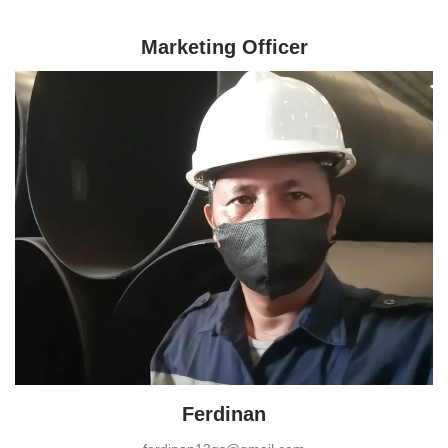
price
price
was:
is:
Rp23.
Rp9.
Marketing Officer
Ferdinan