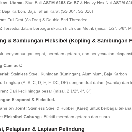
ikasi Utama:
Stud Bolt
ASTM A193 Gr. B7
& Heavy Hex Nut
ASTM A19
:
Baja Karbon, Baja Tahan Karat (SS 304, SS 316)
rat:
Full Drat (As Drat) & Double End Threaded
:
Tersedia dalam berbagai ukuran Inch dan Metrik (misal, 1/2″, 5/8″, 
ing & Sambungan Fleksibel (Kopling & Sambungan Fl
tuk penyambungan cepat, peredam getaran, dan penyesuaian ekspansi 
g Camlock:
rial:
Stainless Steel, Kuningan (Kuningan), Aluminium, Baja Karbon
e:
Lengkap (A, B, C, D, E, F, DC, DP) dengan drat dalam (wanita) dan lu
ran:
Dari kecil hingga besar (misal, 2 1/2″, 4″, 6″)
gan Ekspansi & Fleksibel:
ansion Joint:
Stainless Steel & Rubber (Karet) untuk berbagai tekana
et Fleksibel Gabung :
Efektif meredam getaran dan suara
asi, Pelapisan & Lapisan Pelindung