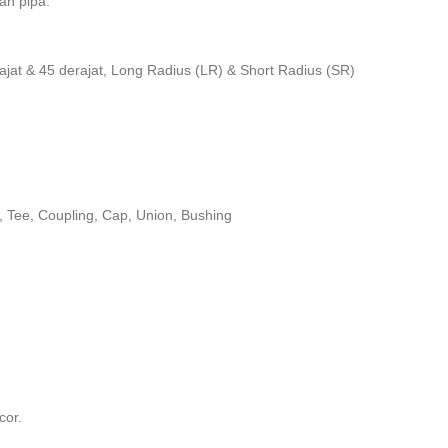
n pipa.
jat & 45 derajat, Long Radius (LR) & Short Radius (SR)
w, Tee, Coupling, Cap, Union, Bushing
cor.