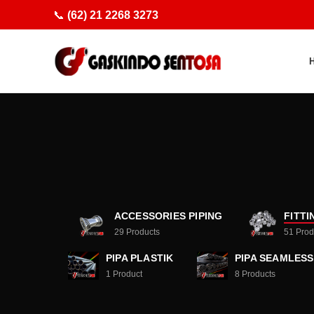
📞
(62) 21 2268 3273
ACCESSORIES PIPING
FITTI
29
Products
51
Prod
PIPA PLASTIK
PIPA SEAMLESS
1
Product
8
Products