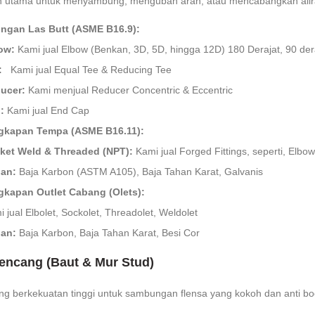
utama untuk menyambung, mengubah arah, atau mencabangkan alira
gan Las Butt (ASME B16.9):
ow:
Kami jual Elbow (Benkan, 3D, 5D, hingga 12D) 180 Derajat, 90 dera
:
Kami jual Equal Tee & Reducing Tee
ucer:
Kami menjual Reducer Concentric & Eccentric
:
Kami jual End Cap
gkapan Tempa (ASME B16.11):
ket Weld & Threaded (NPT):
Kami jual Forged Fittings, seperti, Elbo
an:
Baja Karbon (ASTM A105), Baja Tahan Karat, Galvanis
gkapan Outlet Cabang (Olets):
 jual Elbolet, Sockolet, Threadolet, Weldolet
an:
Baja Karbon, Baja Tahan Karat, Besi Cor
encang (Baut & Mur Stud)
g berkekuatan tinggi untuk sambungan flensa yang kokoh dan anti bo