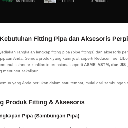
55
Products
1
Product
0
Products
Kebutuhan Fitting Pipa dan Aksesoris Perpi
diakan rangkaian lengkap fitting pipa (pipe fittings) dan aksesoris 
rpipaan Anda. Semua produk yang kami jual, seperti Reducer Tee, El
emenuhi standar kualitas internasional seperti
ASME, ASTM, dan JIS
,
g menuntut sekalipun.
emua yang Anda perlukan dalam satu tempat, mulai dari sambungan da
g Produk Fitting & Aksesoris
engkapan Pipa (Sambungan Pipa)