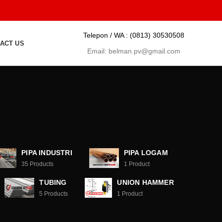
Telepon / WA :
(0813) 30530508
ACT US
Email:
belman.pv@gmail.com
PIPA INDUSTRI
PIPA LOGAM
35
Products
1
Product
TUBING
UNION HAMMER
5
Products
1
Product