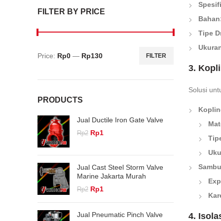
Spesif
FILTER BY PRICE
Bahan
Tipe D
Ukuran
Price:
Rp0
—
Rp130
FILTER
Min
Max
3. Kopl
price
price
Solusi un
PRODUCTS
Koplin
Jual Ductile Iron Gate Valve
Mate
Original
Current
Rp
1
Rp
2
Tip
price
price
was:
is:
Uku
Rp2.
Rp1.
Sambun
Jual Cast Steel Storm Valve
Marine Jakarta Murah
Exp
Original
Current
Rp
1
Rp
2
Kar
price
price
was:
is:
Jual Pneumatic Pinch Valve
4. Isol
Rp2.
Rp1.