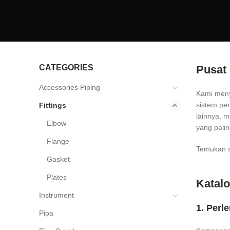
CATEGORIES
Pusat 
Accessories Piping
Kami menye
sistem pe
Fittings
lainnya, m
Elbow
yang palin
Flange
Temukan s
Gasket
Plates
Katalo
Instrument
1. Perl
Pipa