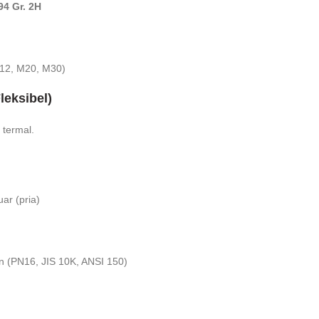
4 Gr. 2H
M12, M20, M30)
eksibel)
termal.
ar (pria)
n (PN16, JIS 10K, ANSI 150)