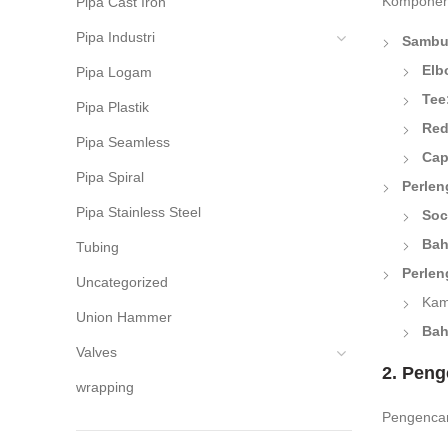
Komponen 
Pipa Cast Iron
Pipa Industri
Sambun
Elb
Pipa Logam
Tee
Pipa Plastik
Red
Pipa Seamless
Cap
Pipa Spiral
Perlen
Pipa Stainless Steel
Soc
Bah
Tubing
Perlen
Uncategorized
Kami
Union Hammer
Bah
Valves
2. Peng
wrapping
Pengencan