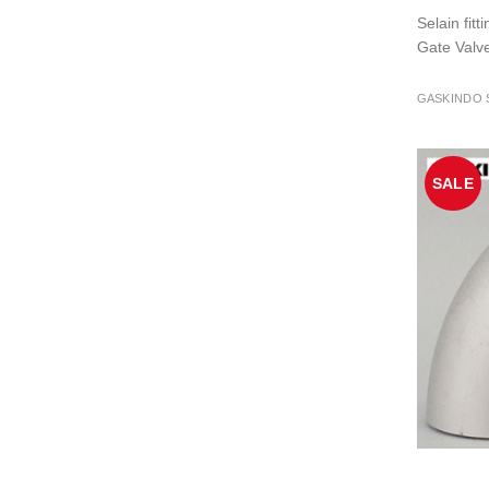
Selain fit
Gate Valv
GASKINDO 
SALE