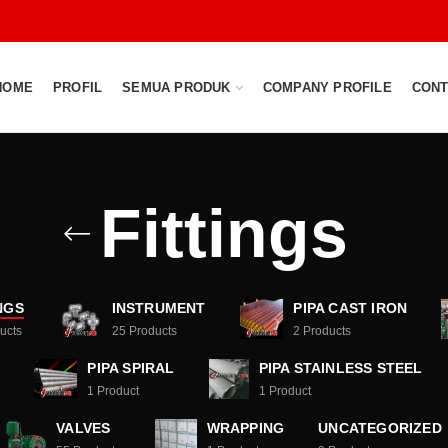
HOME
PROFIL
SEMUA PRODUK
COMPANY PROFILE
CONT
Fittings
NGS
INSTRUMENT
PIPA CAST IRON
ucts
25
Products
2
Products
PIPA SPIRAL
PIPA STAINLESS STEEL
1
Product
1
Product
VALVES
WRAPPING
UNCATEGORIZED