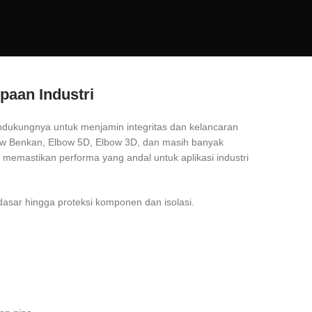
paan Industri
pendukungnya untuk menjamin integritas dan kelancaran
bow Benkan, Elbow 5D, Elbow 3D, dan masih banyak
 memastikan performa yang andal untuk aplikasi industri
sar hingga proteksi komponen dan isolasi.