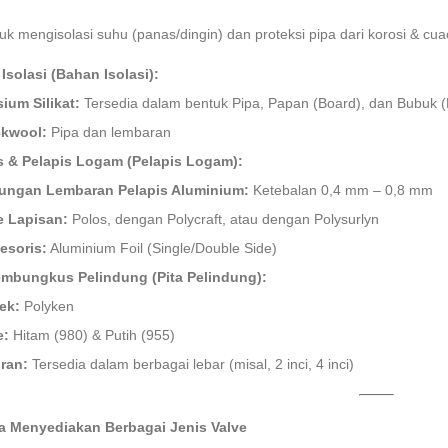
k mengisolasi suhu (panas/dingin) dan proteksi pipa dari korosi & cua
Isolasi (Bahan Isolasi):
ium Silikat:
Tersedia dalam bentuk Pipa, Papan (Board), dan Bubuk
kwool:
Pipa dan lembaran
s & Pelapis Logam (Pelapis Logam):
ungan Lembaran Pelapis Aluminium:
Ketebalan 0,4 mm – 0,8 mm
e Lapisan:
Polos, dengan Polycraft, atau dengan Polysurlyn
esoris:
Aluminium Foil (Single/Double Side)
embungkus Pelindung (Pita Pelindung):
ek:
Polyken
e:
Hitam (980) & Putih (955)
ran:
Tersedia dalam berbagai lebar (misal, 2 inci, 4 inci)
a Menyediakan Berbagai Jenis Valve